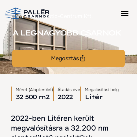
Tovább
a
Termelés-Logistic-Centrum Kft.
tartalomra
A LEGNAGYOBB CSARNOK
Megosztás
Méret (Alapterület)
Átadás éve
Megalósítási hely
32 500 m2
2022
Litér
2022-ben Litéren került
megvalósításra a 32.200 nm